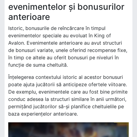
evenimentelor și bonusurilor
anterioare
Istoric, bonusurile de reîncărcare în timpul
evenimentelor speciale au evoluat în King of
Avalon. Evenimentele anterioare au avut structuri
de bonusuri variate, unele oferind recompense fixe,
în timp ce altele au oferit bonusuri pe niveluri în
funcție de suma cheltuită.
Înțelegerea contextului istoric al acestor bonusuri
poate ajuta jucătorii să anticipeze ofertele viitoare.
De exemplu, evenimentele care au fost bine primite
conduc adesea la structuri similare în anii următori,
permițând jucătorilor să-și planifice cheltuielile pe
baza experiențelor anterioare.