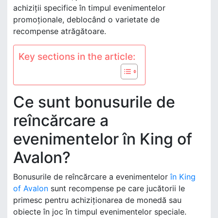
achiziții specifice în timpul evenimentelor
promoționale, deblocând o varietate de
recompense atrăgătoare.
Key sections in the article:
Ce sunt bonusurile de
reîncărcare a
evenimentelor în King of
Avalon?
Bonusurile de reîncărcare a evenimentelor
în King
of Avalon
sunt recompense pe care jucătorii le
primesc pentru achiziționarea de monedă sau
obiecte în joc în timpul evenimentelor speciale.