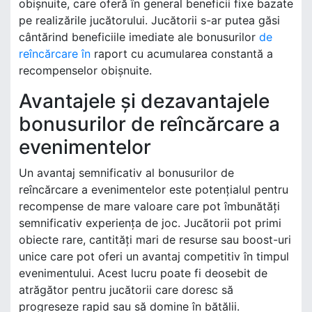
obișnuite, care oferă în general beneficii fixe bazate
pe realizările jucătorului. Jucătorii s-ar putea găsi
cântărind beneficiile imediate ale bonusurilor
de
reîncărcare în
raport cu acumularea constantă a
recompenselor obișnuite.
Avantajele și dezavantajele
bonusurilor de reîncărcare a
evenimentelor
Un avantaj semnificativ al bonusurilor de
reîncărcare a evenimentelor este potențialul pentru
recompense de mare valoare care pot îmbunătăți
semnificativ experiența de joc. Jucătorii pot primi
obiecte rare, cantități mari de resurse sau boost-uri
unice care pot oferi un avantaj competitiv în timpul
evenimentului. Acest lucru poate fi deosebit de
atrăgător pentru jucătorii care doresc să
progreseze rapid sau să domine în bătălii.