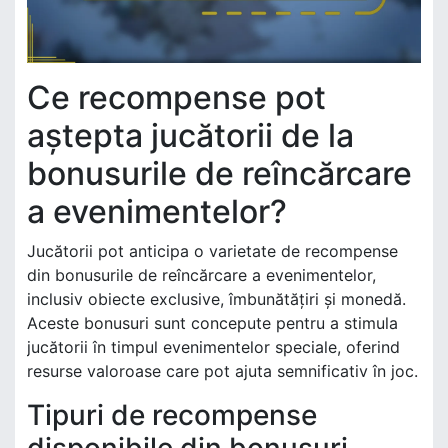
Ce recompense pot
aștepta jucătorii de la
bonusurile de reîncărcare
a evenimentelor?
Jucătorii pot anticipa o varietate de recompense
din bonusurile de reîncărcare a evenimentelor,
inclusiv obiecte exclusive, îmbunătățiri și monedă.
Aceste bonusuri sunt concepute pentru a stimula
jucătorii în timpul evenimentelor speciale, oferind
resurse valoroase care pot ajuta semnificativ în joc.
Tipuri de recompense
disponibile din bonusuri