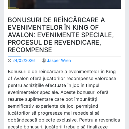
BONUSURI DE REÎNCĂRCARE A
EVENIMENTELOR ÎN KING OF
AVALON: EVENIMENTE SPECIALE,
PROCESUL DE REVENDICARE,
RECOMPENSE
24/02/2026
Jasper Wren
Bonusurile de reîncărcare a evenimentelor în King
of Avalon oferă jucătorilor recompense valoroase
pentru achizițiile efectuate în joc în timpul
evenimentelor speciale. Aceste bonusuri oferă
resurse suplimentare care pot îmbunătăți
semnificativ experiența de joc, permițând
jucătorilor să progreseze mai repede și să
dobândească obiecte exclusive. Pentru a revendica
aceste bonusuri, jucătorii trebuie să finalizeze