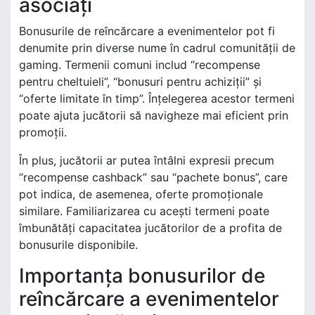
asociați
Bonusurile de reîncărcare a evenimentelor pot fi
denumite prin diverse nume în cadrul comunității de
gaming. Termenii comuni includ “recompense
pentru cheltuieli”, “bonusuri pentru achiziții” și
“oferte limitate în timp”. Înțelegerea acestor termeni
poate ajuta jucătorii să navigheze mai eficient prin
promoții.
În plus, jucătorii ar putea întâlni expresii precum
“recompense cashback” sau “pachete bonus”, care
pot indica, de asemenea, oferte promoționale
similare. Familiarizarea cu acești termeni poate
îmbunătăți capacitatea jucătorilor de a profita de
bonusurile disponibile.
Importanța bonusurilor de
reîncărcare a evenimentelor