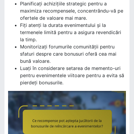
Planificați achizițiile strategic pentru a
maximiza recompensele, concentrându-vă pe
ofertele de valoare mai mare.
Fiți atenți la durata evenimentului și la
termenele limită pentru a asigura revendicări
la timp.
Monitorizați forumurile comunității pentru
sfaturi despre care bonusuri oferă cea mai
bună valoare.
Luați în considerare setarea de memento-uri
pentru evenimentele viitoare pentru a evita să
pierdeți bonusurile.