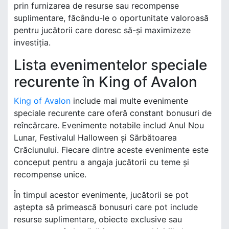
prin furnizarea de resurse sau recompense
suplimentare, făcându-le o oportunitate valoroasă
pentru jucătorii care doresc să-și maximizeze
investiția.
Lista evenimentelor speciale
recurente în King of Avalon
King of Avalon
include mai multe evenimente
speciale recurente care oferă constant bonusuri de
reîncărcare. Evenimente notabile includ Anul Nou
Lunar, Festivalul Halloween și Sărbătoarea
Crăciunului. Fiecare dintre aceste evenimente este
conceput pentru a angaja jucătorii cu teme și
recompense unice.
În timpul acestor evenimente, jucătorii se pot
aștepta să primească bonusuri care pot include
resurse suplimentare, obiecte exclusive sau