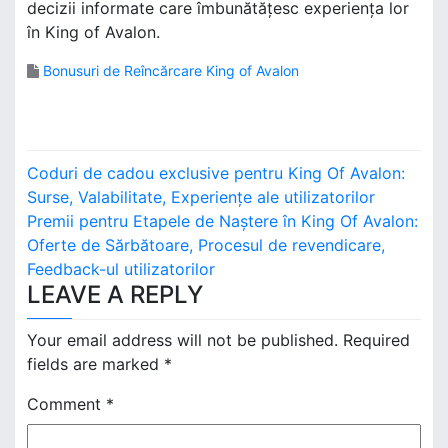
decizii informate care îmbunătățesc experiența lor
în King of Avalon.
Bonusuri de Reîncărcare King of Avalon
P
Coduri de cadou exclusive pentru King Of Avalon:
o
Surse, Valabilitate, Experiențe ale utilizatorilor
Premii pentru Etapele de Naștere în King Of Avalon:
s
Oferte de Sărbătoare, Procesul de revendicare,
Feedback-ul utilizatorilor
t
LEAVE A REPLY
n
Your email address will not be published.
Required
a
fields are marked
*
v
Comment
*
i