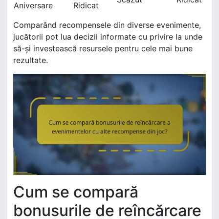
Aniversare
Ridicat
Comparând recompensele din diverse evenimente,
jucătorii pot lua decizii informate cu privire la unde
să-și investească resursele pentru cele mai bune
rezultate.
Cum se compară
bonusurile de reîncărcare