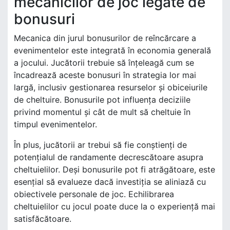
mecanicilor de joc legate de
bonusuri
Mecanica din jurul bonusurilor de reîncărcare a
evenimentelor este integrată în economia generală
a jocului. Jucătorii trebuie să înțeleagă cum se
încadrează aceste bonusuri în strategia lor mai
largă, inclusiv gestionarea resurselor și obiceiurile
de cheltuire. Bonusurile pot influența deciziile
privind momentul și cât de mult să cheltuie în
timpul evenimentelor.
În plus, jucătorii ar trebui să fie conștienți de
potențialul de randamente decrescătoare asupra
cheltuielilor. Deși bonusurile pot fi atrăgătoare, este
esențial să evalueze dacă investiția se aliniază cu
obiectivele personale de joc. Echilibrarea
cheltuielilor cu jocul poate duce la o experiență mai
satisfăcătoare.