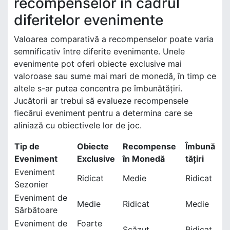
recompenselor în cadrul
diferitelor evenimente
Valoarea comparativă a recompenselor poate varia
semnificativ între diferite evenimente. Unele
evenimente pot oferi obiecte exclusive mai
valoroase sau sume mai mari de monedă, în timp ce
altele s-ar putea concentra pe îmbunătățiri.
Jucătorii ar trebui să evalueze recompensele
fiecărui eveniment pentru a determina care se
aliniază cu obiectivele lor de joc.
Tip de
Obiecte
Recompense
Îmbună
Eveniment
Exclusive
în Monedă
tățiri
Eveniment
Ridicat
Medie
Ridicat
Sezonier
Eveniment de
Medie
Ridicat
Medie
Sărbătoare
Eveniment de
Foarte
Scăzut
Ridicat