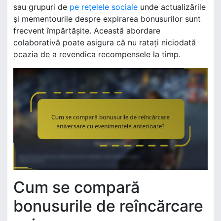
sau grupuri de
pe rețelele sociale
unde actualizările
și mementourile despre expirarea bonusurilor sunt
frecvent împărtășite. Această abordare
colaborativă poate asigura că nu ratați niciodată
ocazia de a revendica recompensele la timp.
Cum se compară
bonusurile de reîncărcare