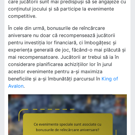
care jucătorii sunt mai predispuși să se angajeze cu
conținutul jocului și să participe la evenimente
competitive.
În cele din urmă, bonusurile de reîncărcare
aniversare nu doar că recompensează jucătorii
pentru investiția lor financiară, ci îmbogățesc și
experiența generală de joc, făcând-o mai plăcută și
mai recompensatoare. Jucătorii ar trebui să ia în
considerare planificarea achizițiilor lor în jurul
acestor evenimente pentru a-și maximiza
beneficiile și a-și îmbunătăți parcursul în
King of
Avalon
.