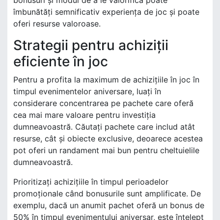
îmbunătăți semnificativ experiența de joc și poate
oferi resurse valoroase.
Strategii pentru achiziții
eficiente în joc
Pentru a profita la maximum de achizițiile în joc în
timpul evenimentelor aniversare, luați în
considerare concentrarea pe pachete care oferă
cea mai mare valoare pentru investiția
dumneavoastră. Căutați pachete care includ atât
resurse, cât și obiecte exclusive, deoarece acestea
pot oferi un randament mai bun pentru cheltuielile
dumneavoastră.
Prioritizați achizițiile în timpul perioadelor
promoționale când bonusurile sunt amplificate. De
exemplu, dacă un anumit pachet oferă un bonus de
50% în timpul evenimentului aniversar, este înțelept