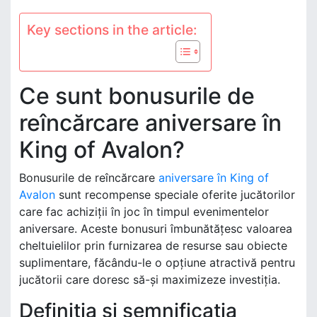
Key sections in the article:
Ce sunt bonusurile de
reîncărcare aniversare în
King of Avalon?
Bonusurile de reîncărcare
aniversare în King of
Avalon
sunt recompense speciale oferite jucătorilor
care fac achiziții în joc în timpul evenimentelor
aniversare. Aceste bonusuri îmbunătățesc valoarea
cheltuielilor prin furnizarea de resurse sau obiecte
suplimentare, făcându-le o opțiune atractivă pentru
jucătorii care doresc să-și maximizeze investiția.
Definiția și semnificația