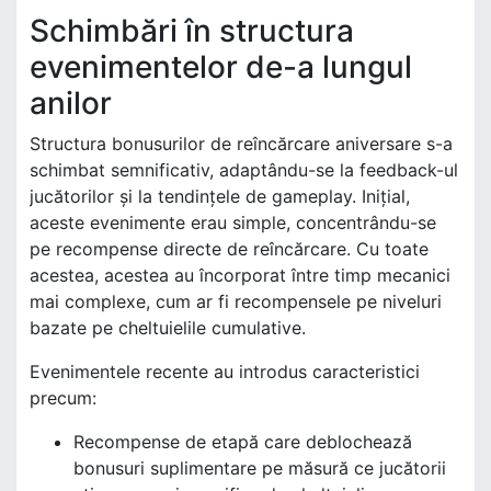
Schimbări în structura
evenimentelor de-a lungul
anilor
Structura bonusurilor de reîncărcare aniversare s-a
schimbat semnificativ, adaptându-se la feedback-ul
jucătorilor și la tendințele de gameplay. Inițial,
aceste evenimente erau simple, concentrându-se
pe recompense directe de reîncărcare. Cu toate
acestea, acestea au încorporat între timp mecanici
mai complexe, cum ar fi recompensele pe niveluri
bazate pe cheltuielile cumulative.
Evenimentele recente au introdus caracteristici
precum:
Recompense de etapă care deblochează
bonusuri suplimentare pe măsură ce jucătorii