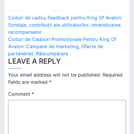
P
Coduri de cadou Feedback pentru King Of Avalon:
o
Sondaje, contribuții ale utilizatorilor, revendicarea
recompenselor
s
Coduri de Cadouri Promoționale Pentru King Of
Avalon: Campanii de marketing, Oferte de
t
parteneriat, Răscumpărare
n
LEAVE A REPLY
a
Your email address will not be published.
Required
v
fields are marked
*
i
Comment
*
g
a
t