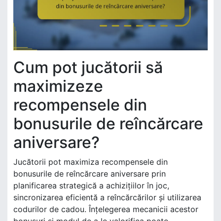
Cum pot jucătorii să
maximizeze
recompensele din
bonusurile de reîncărcare
aniversare?
Jucătorii pot maximiza recompensele din
bonusurile de reîncărcare aniversare prin
planificarea strategică a achizițiilor în joc,
sincronizarea eficientă a reîncărcărilor și utilizarea
codurilor de cadou. Înțelegerea mecanicii acestor
bonusuri și modul de a le valorifica poate