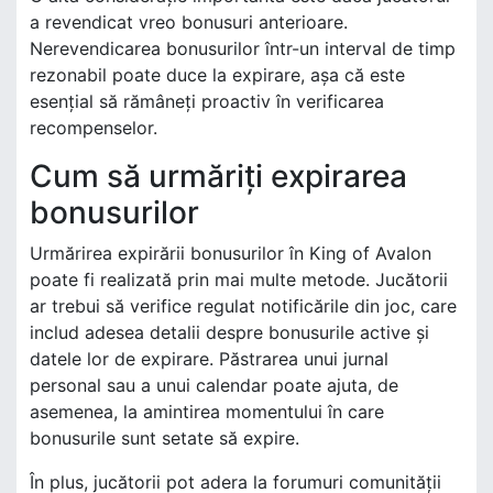
a revendicat vreo bonusuri anterioare.
Nerevendicarea bonusurilor într-un interval de timp
rezonabil poate duce la expirare, așa că este
esențial să rămâneți proactiv în verificarea
recompenselor.
Cum să urmăriți expirarea
bonusurilor
Urmărirea expirării bonusurilor în King of Avalon
poate fi realizată prin mai multe metode. Jucătorii
ar trebui să verifice regulat notificările din joc, care
includ adesea detalii despre bonusurile active și
datele lor de expirare. Păstrarea unui jurnal
personal sau a unui calendar poate ajuta, de
asemenea, la amintirea momentului în care
bonusurile sunt setate să expire.
În plus, jucătorii pot adera la forumuri comunității