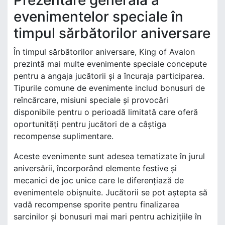
evenimentelor speciale în
timpul sărbătorilor aniversare
În timpul sărbătorilor aniversare, King of Avalon
prezintă mai multe evenimente speciale concepute
pentru a angaja jucătorii și a încuraja participarea.
Tipurile comune de evenimente includ bonusuri de
reîncărcare, misiuni speciale și provocări
disponibile pentru o perioadă limitată care oferă
oportunități pentru jucători de a câștiga
recompense suplimentare.
Aceste evenimente sunt adesea tematizate în jurul
aniversării, încorporând elemente festive și
mecanici de joc unice care le diferențiază de
evenimentele obișnuite. Jucătorii se pot aștepta să
vadă recompense sporite pentru finalizarea
sarcinilor și bonusuri mai mari pentru achizițiile în