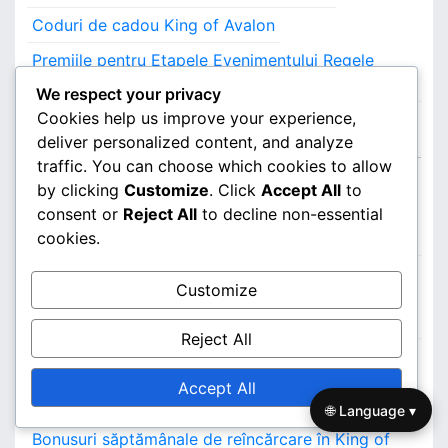
f
Coduri de cadou King of Avalon
o
Premiile pentru Etapele Evenimentului Regele
r
Avalon
:
We respect your privacy
Cookies help us improve your experience,
Articole recente
deliver personalized content, and analyze
traffic. You can choose which cookies to allow
Feedback Recharge Bonuses în King of Avalon:
by clicking
Customize
. Click
Accept All
to
Sondaje, Input de la Utilizatori, Cererea
consent or
Reject All
to decline non-essential
Recompenselor
cookies.
Premii pentru Etapele Noi ale Jucătorilor în King
Customize
Of Avalon: Oferte de bun venit, Pași pentru
revendicare, Feedback de la utilizatori
Reject All
Coduri de cadou sezoniere pentru King Of Avalon:
teme de sărbătoare, recompense unice, sfaturi
Accept All
pentru revendicare
🌐 Language ▾
Bonusuri săptămânale de reîncărcare în King of