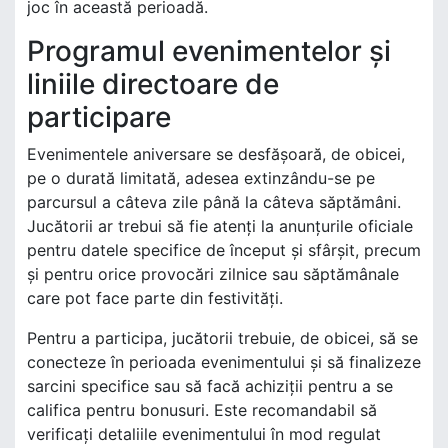
joc în această perioadă.
Programul evenimentelor și
liniile directoare de
participare
Evenimentele aniversare se desfășoară, de obicei,
pe o durată limitată, adesea extinzându-se pe
parcursul a câteva zile până la câteva săptămâni.
Jucătorii ar trebui să fie atenți la anunțurile oficiale
pentru datele specifice de început și sfârșit, precum
și pentru orice provocări zilnice sau săptămânale
care pot face parte din festivități.
Pentru a participa, jucătorii trebuie, de obicei, să se
conecteze în perioada evenimentului și să finalizeze
sarcini specifice sau să facă achiziții pentru a se
califica pentru bonusuri. Este recomandabil să
verificați detaliile evenimentului în mod regulat