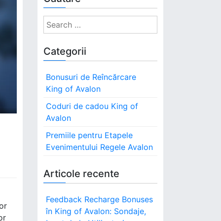
S
e
a
Categorii
r
c
Bonusuri de Reîncărcare
h
King of Avalon
f
o
Coduri de cadou King of
r
Avalon
:
Premiile pentru Etapele
Evenimentului Regele Avalon
Articole recente
Feedback Recharge Bonuses
or
în King of Avalon: Sondaje,
or