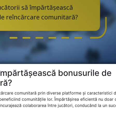
 împărtășească bonusurile de
ră?
cărcare comunitară prin diverse platforme și caracteristici d
beneficiind comunitățile lor. Împărtășirea eficientă nu doar 
i încurajează colaborarea între jucători, conducând la un su