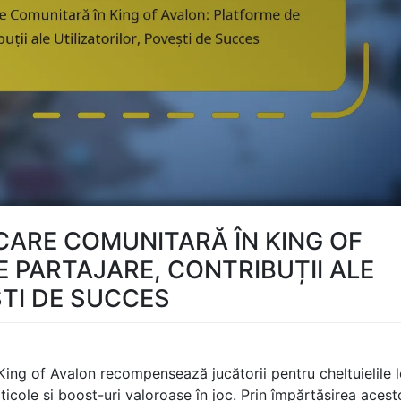
CARE COMUNITARĂ ÎN KING OF
 PARTAJARE, CONTRIBUȚII ALE
ȘTI DE SUCCES
ing of Avalon recompensează jucătorii pentru cheltuielile l
icole și boost-uri valoroase în joc. Prin împărtășirea acest