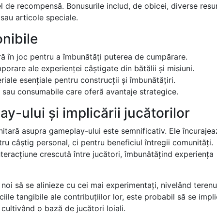
l de recompensă. Bonusurile includ, de obicei, diverse resu
 sau articole speciale.
nibile
ă în joc pentru a îmbunătăți puterea de cumpărare.
orare ale experienței câștigate din bătălii și misiuni.
ale esențiale pentru construcții și îmbunătățiri.
 sau consumabile care oferă avantaje strategice.
-ului și implicării jucătorilor
tară asupra gameplay-ului este semnificativ. Ele încurajea
ru câștig personal, ci pentru beneficiul întregii comunități.
nteracțiune crescută între jucători, îmbunătățind experiența
i noi să se alinieze cu cei mai experimentați, nivelând terenu
ile tangibile ale contribuțiilor lor, este probabil să se impl
cultivând o bază de jucători loiali.