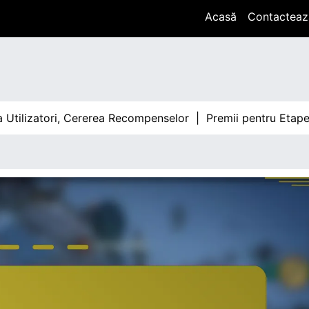
Acasă
Contacteaz
zatori, Cererea Recompenselor |
Premii pentru Etapele Noi a