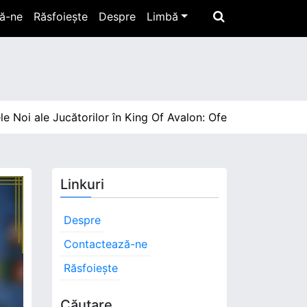
ă-ne
Răsfoiește
Despre
Limbă
le Jucătorilor în King Of Avalon: Oferte de bun venit, Pași
Linkuri
Despre
Contactează-ne
Răsfoiește
Căutare