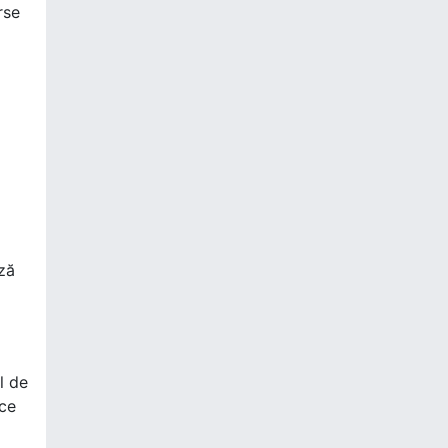
rse
ză
l de
ice