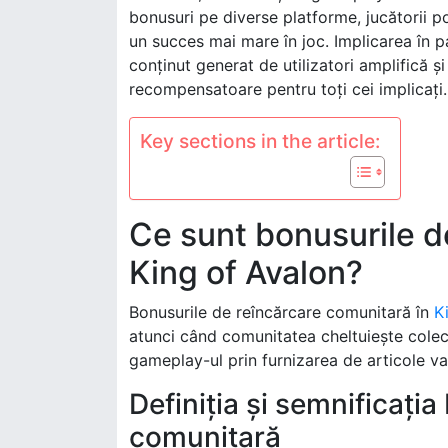
bonusuri pe diverse platforme, jucătorii po
un succes mai mare în joc. Implicarea în p
conținut generat de utilizatori amplifică ș
recompensatoare pentru toți cei implicați.
Key sections in the article:
Ce sunt bonusurile d
King of Avalon?
Bonusurile de reîncărcare comunitară în
K
atunci când comunitatea cheltuiește cole
gameplay-ul prin furnizarea de articole val
Definiția și semnificați
comunitară