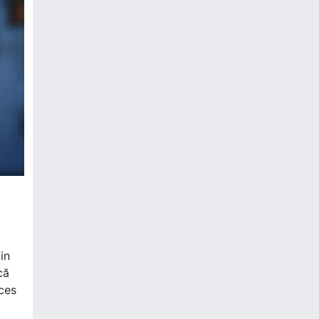
in
că
cces