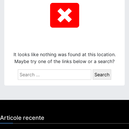
It looks like nothing was found at this location.
Maybe try one of the links below or a search?
S
e
a
r
c
h
f
Articole recente
o
r