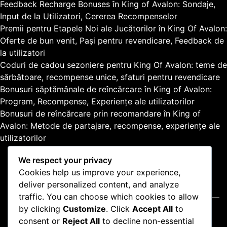
Feedback Recharge Bonuses în King of Avalon: Sondaje,
:
Input de la Utilizatori, Cererea Recompenselor
Premii pentru Etapele Noi ale Jucătorilor în King Of Avalon:
Oferte de bun venit, Pași pentru revendicare, Feedback de
la utilizatori
Coduri de cadou sezoniere pentru King Of Avalon: teme de
sărbătoare, recompense unice, sfaturi pentru revendicare
Bonusuri săptămânale de reîncărcare în King of Avalon:
Program, Recompense, Experiențe ale utilizatorilor
Bonusuri de reîncărcare prin recomandare în King of
Avalon: Metode de partajare, recompense, experiențe ale
utilizatorilor
We respect your privacy
Cookies help us improve your experience,
deliver personalized content, and analyze
Informații legale
traffic. You can choose which cookies to allow
by clicking
Customize
. Click
Accept All
to
Politica de protecție a datelor
consent or
Reject All
to decline non-essential
Contactează-ne