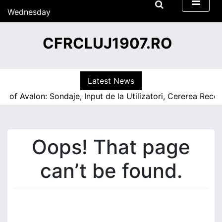
S
Wednesday
k
15/07/2026
i
16:33
CFRCLUJ1907.RO
p
t
o
c
Latest News
o
 of Avalon: Sondaje, Input de la Utilizatori, Cererea Rec
n
t
e
n
Oops! That page
t
can’t be found.